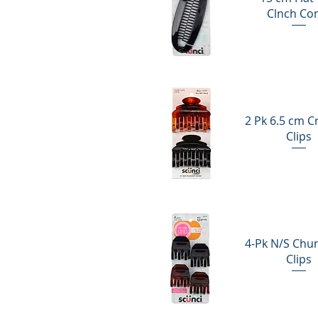
Clnch C
Vista rápida
2 Pk 6.5 cm C
Clips
Vista rápida
4-Pk N/S Chu
Clips