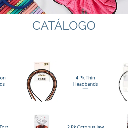
CATÁLOGO
ion
4 Pk Thin
ds
Headbands
Vista rápida
Vi
Tort
2 Pk Octopus Jaw