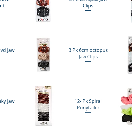
omb
Clips
Vista rápida
Vi
rvd Jaw
3 Pk 6cm octopus
Jaw Clips
Vista rápida
Vi
nky Jaw
12- Pk Spiral
Ponytailer