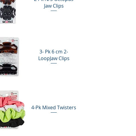
Jaw Clips
sta rápida
3- Pk 6 cm 2-
LoopJaw Clips
sta rápida
4-Pk Mixed Twisters