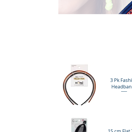
3 Pk Fash
Headban
Vista rápida
15 cm Flat 