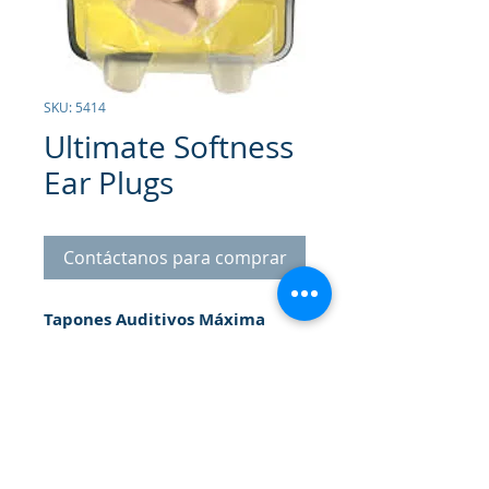
SKU: 5414
Ultimate Softness
Ear Plugs
Contáctanos para comprar
Tapones Auditivos Máxima
Suavidad- 6 pares.
Reducción del
ruido hasta 32 decibeles.
Hipoalergénico. Desechables.
Perfectos para todas sus
necesidades de protección
auditiva.