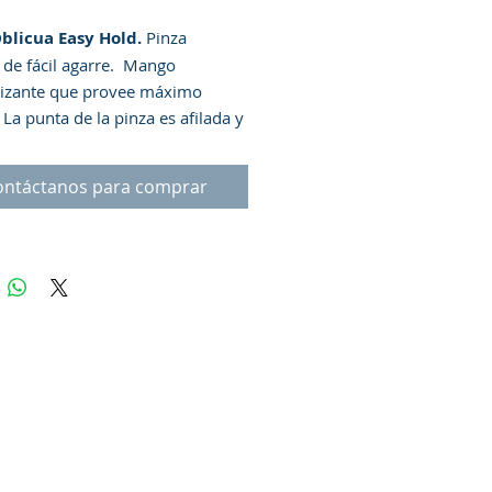
blicua Easy Hold.
Pinza
 de fácil agarre. Mango
lizante que provee máximo
 La punta de la pinza es afilada y
, lo que permite un agarre
y firme del vello. La pinza tiene
ontáctanos para comprar
nismo de resorte que controla
ión aplicada durante la
ón, lo que ayuda a evitar la
ón y el dolor.
Modo de Uso
: Para
 resultados, aplique un paño
e y húmedo en el área para abrir
os. Coloque la pinza lo más cerca
se del vello de la ceja y hale en
ción en la que crece el vello.
encia:
Mantenga fuera del
 de los niños.