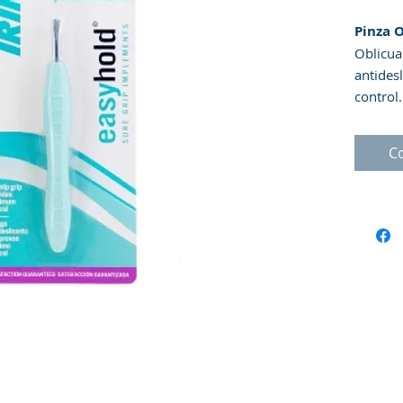
Pinza O
Oblicua
antides
control.
precisa
preciso 
C
un meca
la pres
depilaci
irritaci
mejores
calient
los por
de la ba
la direc
Advert
alcance