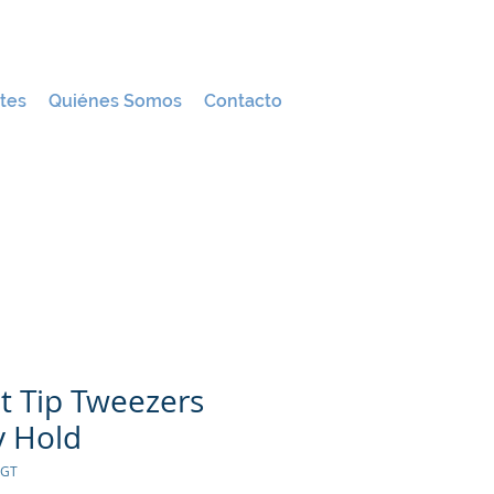
tes
Quiénes Somos
Contacto
t Tip Tweezers
y Hold
2GT