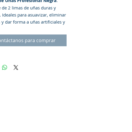
de Uñas Profesional Negra
.
 de 2 limas de uñas duras y
. Ideales para asuavizar, eliminar
y dar forma a uñas artificiales y
ones. Cada lima tiene dos lados:
con grosor de grano de 100 y
ontáctanos para comprar
 con grosor de grano de 180.
cha de materiales resistentes y
os, con una superficie de lijado
 calidad que asegura una lima
e y suave. Diseñada para ser
da en ambas direcciones, lo que
ca que puede usarla hacia
 y hacia atrás, lo que le permite
r más rápido y obtener
dos más precisos.
Modo de
as uñas deben limarse en seco
tener bordes suaves. Coloque la
bajo de la uña en posición