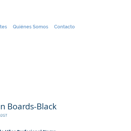
tes
Quiénes Somos
Contacto
on Boards-Black
02GT