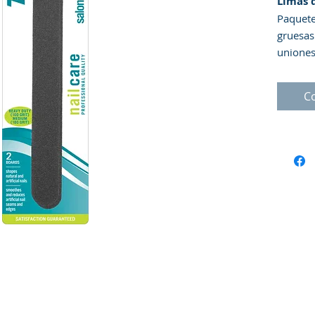
Limas 
Paquete
gruesas
uniones 
extensi
Fuerte 
C
Mediana
Esta he
durader
de alta
uniform
utiliza
signifi
adelante
trabaja
resulta
Uso
: L
para ob
lima de