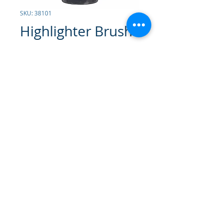
SKU: 38101
Highlighter Brush
Contáctanos para comprar
Brocha para Resaltar.
Para
resaltar la correcta cantidad justa
de brillo en las mejillas
© 2026 Gammatrade S.A.