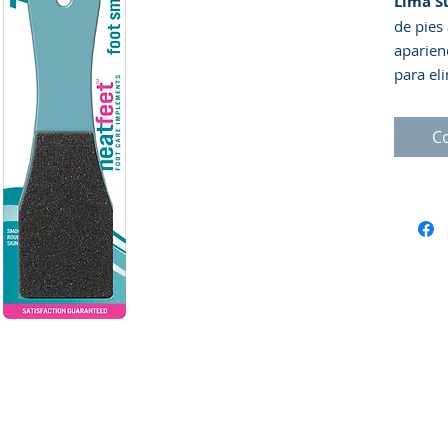
Lima S
de pies
aparien
para eli
para ali
Mango g
C
Agujero
de Uso
jabonos
los pie
superfi
circular
continua
superfi
sentido 
suavizar
si es ne