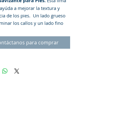
uavizante para Pies.
Esta lima
 ayúda a mejorar la textura y
cia de los pies. Un lado grueso
minar los callos y un lado fino
sar la piel aspera y desigual.
rande de diseño ergonómico.
ontáctanos para comprar
 para colgar en la ducha.
Modo
:
Remoje los pies en agua tibia y
a para ablandar las plantas de
s asperas. Usando primero la
cie gruesa, frote con movimiento
 para eliminar los callos. A
ción dé vuelta para utilizar la
cie fina. Con movimiento en
contrario, frote el pie para
 la piel áspera y desigual. Repita
cesario.