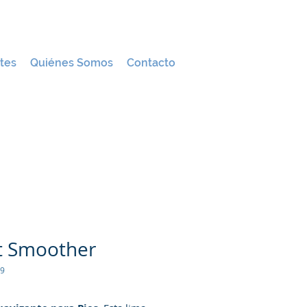
tes
Quiénes Somos
Contacto
t Smoother
69