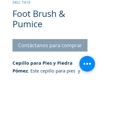
SKU: 7419
Foot Brush &
Pumice
Contáctanos para comprar
Cepillo para Pies y Piedra
Pómez
. Este cepillo para pies y
piedra pómez está diseñado con
un mango de bambú, cerdas
sintéticas libres de crueldad
animal y piedra pómez para
limpiar y exfoliar profundamente
los pies secos. Tiene una cinta
para colgarlo. Nuestros productos
son 100 % veganos y nunca han
© 2026 Gammatrade S.A.
sido probados en animales, por lo