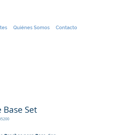
tes
Quiénes Somos
Contacto
e Base Set
05200