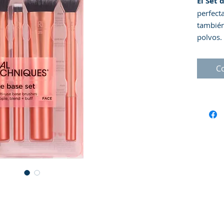
El Set 
perfect
también
polvos.
Ultra Bu
brocha 
C
ocultar
258 Pla
pómulos
ajuste 
férulas 
UltraPl
antides
control
y vegan