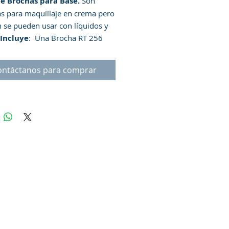
de Brochas para Base.
Son
as para maquillaje en crema pero
 se pueden usar con líquidos y
Incluye
: Una Brocha RT 256
ff para aplicar la base, Una
RT 257 pequeña para corrector y
ontáctanos para comprar
 con precisión, Una Brocha RT
na para contorno y esculpir tus
, Una Brocha RT 402 para
y fijar tu maquilaje. Hechas con
de aluminio y cerdas sintéticas
ush. Mango ergonómico
lizante que proporciona un
 preciso. 100% libre de crueldad
o.