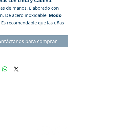
ñas con Lima y Cadena
.
as de manos. Elaborado con
ón. De acero inoxidable.
Modo
Es recomendable que las uñas
en cuando están húmedas para
 mejores resultados. Corte la
ontáctanos para comprar
forma ovalada y al largo de su
ncia.
Advertencia:
Mantener
l alcance de los niños.