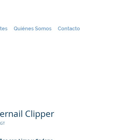
tes
Quiénes Somos
Contacto
ernail Clipper
0GT