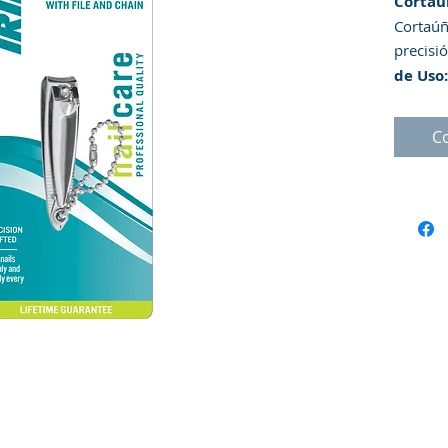
Cortaú
Cortaúñ
precisi
de Uso:
se cort
obtener
C
uña en 
prefere
fuera de