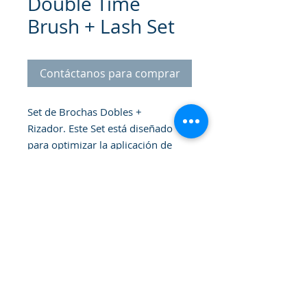
Double Time
Brush + Lash Set
Contáctanos para comprar
Set de Brochas Dobles +
Rizador. Este Set está diseñado
para optimizar la aplicación de
maquillaje en cualquier ocasión,
especialmente para viajar. Incluye
3 brochas de doble punta para
múltiples usos y un rizador de
pestañas que proporciona un
levantamiento natural. Cada
brocha cuenta con tapas
© 2026 Gammatrade S.A.
protectoras para un
almacenamiento limpio y seguro.