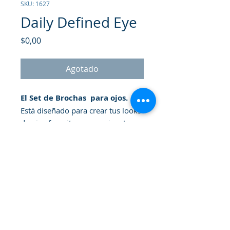
SKU: 1627
Daily Defined Eye
Precio
$0,00
Agotado
El Set de Brochas para ojos.
Está diseñado para crear tus looks
de ojos favoritos y organizar tu
espacio de belleza. Este set incluye
5 brochas para ojos, 3 tarjetas de
instrucciones de belleza y
1 bandeja de almacenamiento.
Incluye una Brocha grande para
sombras de ojos, una Brocha para
pliegues en ángulo, una Brocha
© 2026 Gammatrade S.A.
para resaltar sombras de ojos, un