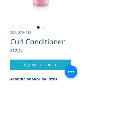
SKU: DD04788
Curl Conditioner
Precio
$12,47
Agregar al carrito
Acondicionador de Rizos
(400ml).
Ayuda a cerrar las puntas abiertas
y a fortificar áreas dañadas o
propensas al frizz, sin dejar