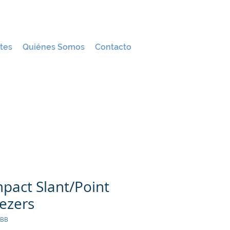
tes
Quiénes Somos
Contacto
pact Slant/Point
ezers
0BB