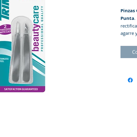
Pinzas
Punta
.
rectifi
agarre y
inoxida
resulta
C
calient
los por
de la ba
direcció
Advert
alcance