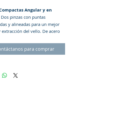
 Compactas Angular y en
 Dos pinzas con puntas
cadas y alineadas para un mejor
 extracción del vello. De acero
ble.
Modo de Uso
: Para mejores
dos aplique un paño de agua
ontáctanos para comprar
e y húmedo en el área para abrir
os. Coloque la pinza lo más cerca
se del vello de la ceja y hale en
n en la que crece el vello.
encia
: Mantener fuera del
 de los niños.