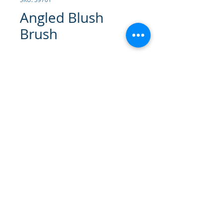
Angled Blush
Brush
Contáctanos para comprar
Brocha Angular para Colorete.
Perfecta para aplicar el color o el
bronzer en las mejillas o en el
contorno.
Cuidados:
Lave con
jabón suave y agua. Seque al aire.
© 2026 Gammatrade S.A.