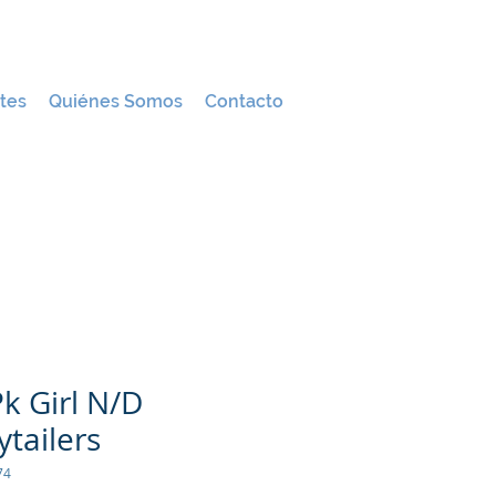
tes
Quiénes Somos
Contacto
k Girl N/D
tailers
74