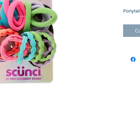
Ponytai
C