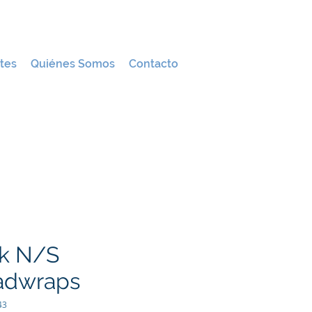
tes
Quiénes Somos
Contacto
k N/S
adwraps
43