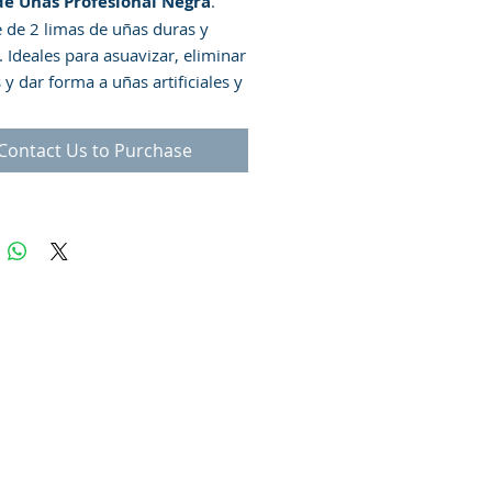
de Uñas Profesional Negra
.
 de 2 limas de uñas duras y
. Ideales para asuavizar, eliminar
y dar forma a uñas artificiales y
ones. Cada lima tiene dos lados:
con grosor de grano de 100 y
Contact Us to Purchase
 con grosor de grano de 180.
cha de materiales resistentes y
os, con una superficie de lijado
 calidad que asegura una lima
e y suave. Diseñada para ser
da en ambas direcciones, lo que
ca que puede usarla hacia
 y hacia atrás, lo que le permite
r más rápido y obtener
dos más precisos.
Modo de
as uñas deben limarse en seco
tener bordes suaves. Coloque la
bajo de la uña en posición