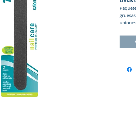
Limas 
Paquete
gruesas
uniones 
extensi
Fuerte 
Mediana
Esta he
durader
de alta
uniform
utiliza
signifi
adelante
trabaja
resulta
Uso
: L
para ob
lima de