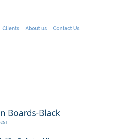
Clients
About us
Contact Us
on Boards-Black
02GT