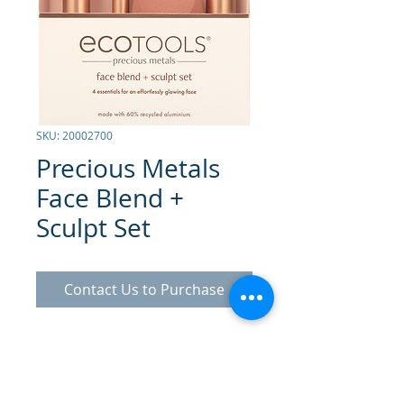
SKU: 20002700
Precious Metals
Face Blend +
Sculpt Set
Contact Us to Purchase
Set para el Rostro para un
acabado impecable.
Un Set de
Brochas multifuncionales