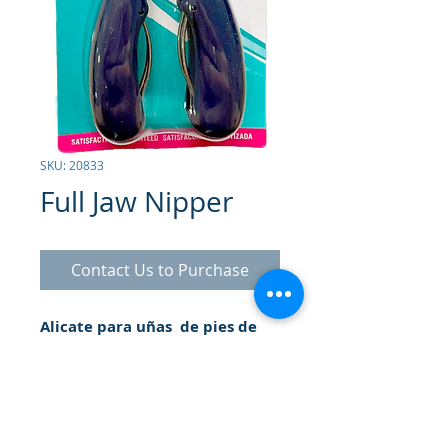
SKU: 20833
Full Jaw Nipper
Contact Us to Purchase
Alicate para uñas de pies de
fácil agarre
. Herramienta alta
calidad diseñada con cuchillas
curveadas de acero inoxidable,
para cortar de forma segura y