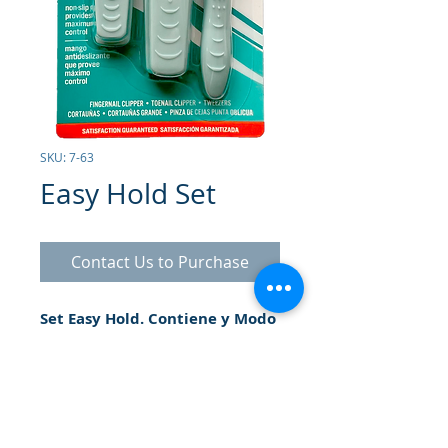
SKU: 7-63
Easy Hold Set
Contact Us to Purchase
Set Easy Hold.
Contiene y Modo
de Uso
: Cortauñas para manos de
fácil agarre, es recomentable que
las uñas se corten cuando estén
mojadas en forma ovalada y
deben sobrepasar la punta de los