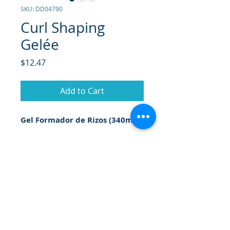
SKU: DD04790
Curl Shaping
Gelée
Price
$12.47
Add to Cart
Gel Formador de Rizos (340ml)
Da forma, suaviza y separa los
rizos, con aloe natural, vitamina E
y proteína de trigo para ayudar a
eliminar el frizz y una textura muy
encrespada para que los rizos y
ondas luzcan suaves, sedosas y
sanas.