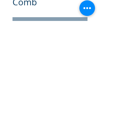
Comb
Contact Us to Purchase
Separador de Pestañas
. Este
peine de pestañas está diseñado
para separar, definir y dar
volumen a tus pestañas, para
obtener un acabado suave y
natural. La forma contorneada del
peine se adapta perfectamente a la
línea de las pestañas y el mango
ergonómico lo hace fácil de usar.
Modo de Uso
: Después de aplicar
© 2025 Gammatrade SA
tu máscara de pestañas, pasalo
suavemente a lo largo de tus
pestañas para separarlas y quitar
cualquier exceso de producto. Su